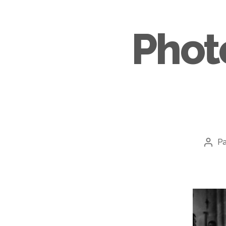
Phot
P