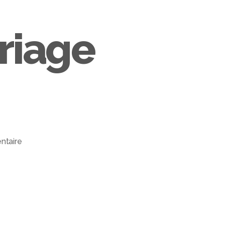
ACCUEIL
À PROPOS
PORTFOLIO
CONTACT
riage
taire