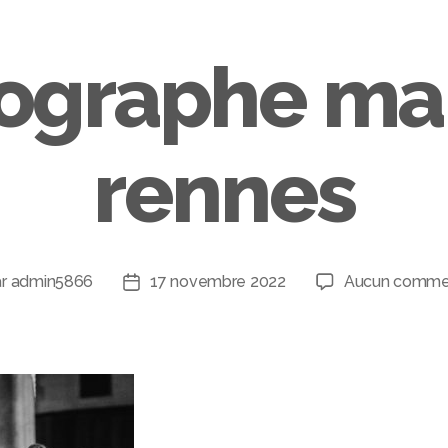
ographe ma
rennes
ar
admin5866
17 novembre 2022
Aucun commen