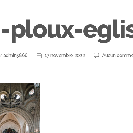
n-ploux-egli
ar
admin5866
17 novembre 2022
Aucun commen