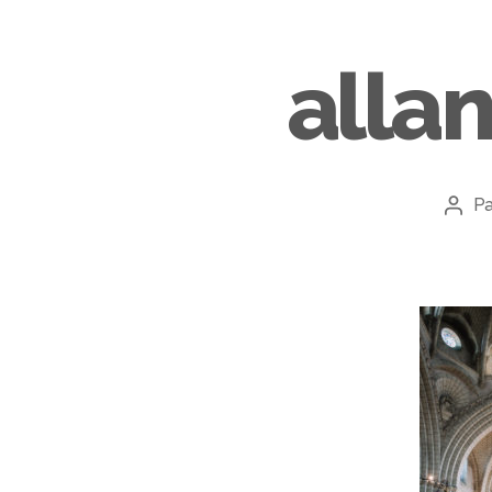
alla
P