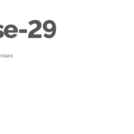
ACCUEIL
À PROPOS
PORTFOLIO
CONTACT
se-29
taire